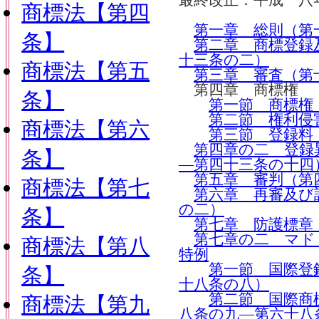
最終改正：平成一八
商標法【第四
第一章 総則（第
条】
第二章 商標登録
十三条の二）
商標法【第五
第三章 審査（第
第四章 商標権
条】
第一節 商標権
第二節 権利侵
商標法【第六
第三節 登録料
第四章の二 登録
条】
―第四十三条の十四
第五章 審判（第
商標法【第七
第六章 再審及び
の二）
条】
第七章 防護標章
第七章の二 マド
商標法【第八
特例
第一節 国際登
条】
十八条の八）
第二節 国際商
商標法【第九
八条の九―第六十八