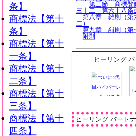
第三節 商標登
条】
三十二―第六十八条
商標法【第十
第八章 雑則（第
二）
条】
第九章 罰則（第
附則
商標法【第十
一条】
ヒーリング 
商標法【第十
二条】
商標法【第十
三条】
商標法【第十
ヒーリング パート
四条】