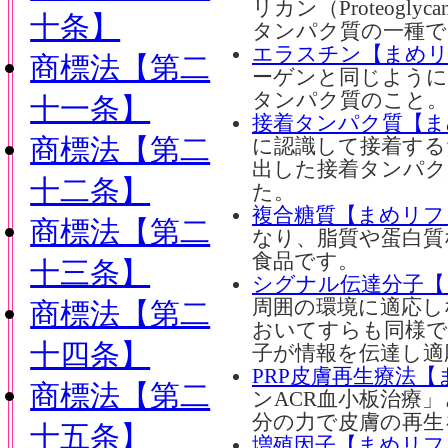
リカン（Proteog
十条】
タンパク質の一種で
エラスチン【まめ
商標法【第二
ーゲンと同じように
タンパク質のこと。
十一条】
接着タンパク質【ま
商標法【第二
に認識して接着する
出した接着タンパク
十二条】
た。
複合糖質【まめリフ
商標法【第二
なり、脂質や蛋白質
食品です。
十三条】
シグナル伝達分子【
周囲の環境に適応し
商標法【第二
おいてすらも同様で
十四条】
子が情報を伝達し適
PRP皮膚再生療法
商標法【第二
ンACR血小板治療
分の力で皮膚の再生
十五条】
増殖因子【まめリフ