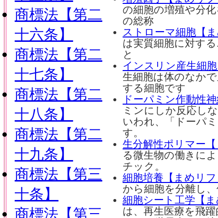
の細胞の増殖や分化
商標法【第二
の総称
十六条】
ストローマ細胞【ま
は実質細胞に対する
商標法【第二
と
インスリン産生細胞
十七条】
生細胞は体のなかで
する細胞です
商標法【第二
ドーパミン作動性神
ミンにしか反応しな
十八条】
いわれ、「ドーパミ
商標法【第二
す。
生分解性ポリマー【
十九条】
る微生物の働きによ
チック。
商標法【第三
細胞培養【まめリフ
から細胞を分離し、
十条】
細胞シート工学【ま
商標法【第三
は、再生医療を飛躍