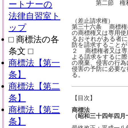
ートナーの
第二節 権利
法律自習室ト
（差止請求権）
ップ
第三十六条 商標権
の商標権又は専用使
□ 商標法の各
るおそれがある者に
防を請求することが
条文 □
２ 商標権者又は専
よる請求をするに際
商標法【第一
の廃棄、侵害の行為
侵害の予防に必要な
条】
る。
商標法【第二
条】
【目次】
商標法【第三
商標法
（昭和三十四年四月
条】